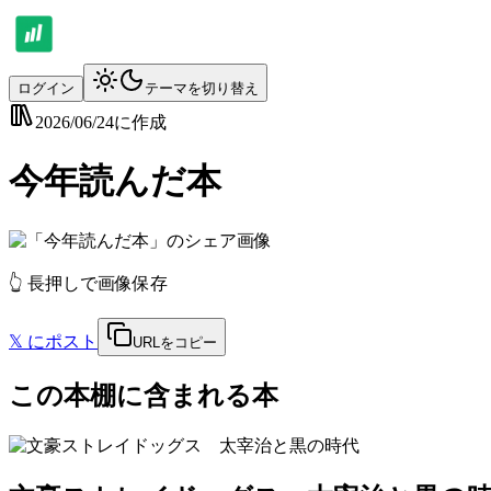
ログイン
テーマを切り替え
2026/06/24
に作成
今年読んだ本
👆 長押しで画像保存
𝕏
にポスト
URLをコピー
この本棚に含まれる本