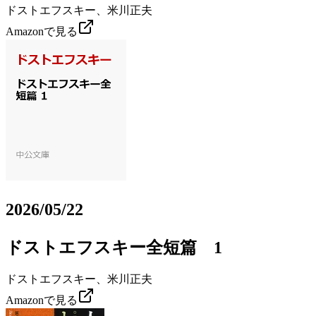
ドストエフスキー、米川正夫
Amazonで見る
2026/05/22
ドストエフスキー全短篇 1
ドストエフスキー、米川正夫
Amazonで見る