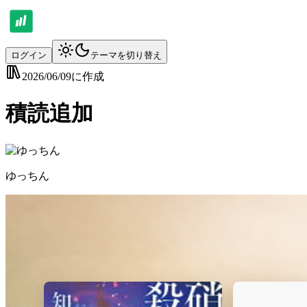
ログイン
テーマを切り替え
2026/06/09
に作成
積読追加
ゆっちん