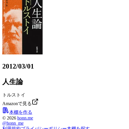
2012/03/01
人生論
トルストイ
Amazonで見る
本棚を作る
©
2026
honn.me
@
honn_me
利用規約
プライバシーポリシー
本棚を探す