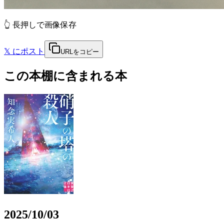
👆 長押しで画像保存
𝕏
にポスト
URLをコピー
この本棚に含まれる本
2025/10/03