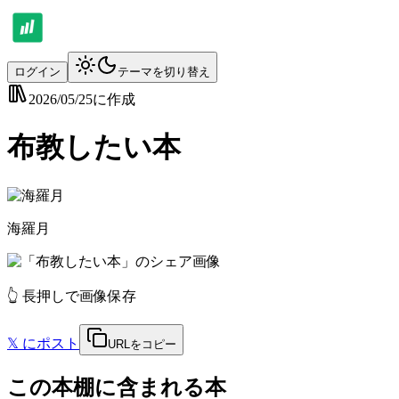
ログイン
テーマを切り替え
2026/05/25
に作成
布教したい本
海羅月
👆 長押しで画像保存
𝕏
にポスト
URLをコピー
この本棚に含まれる本