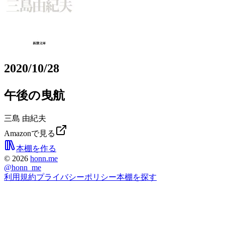
2020/10/28
午後の曳航
三島 由紀夫
Amazonで見る
本棚を作る
©
2026
honn.me
@
honn_me
利用規約
プライバシーポリシー
本棚を探す