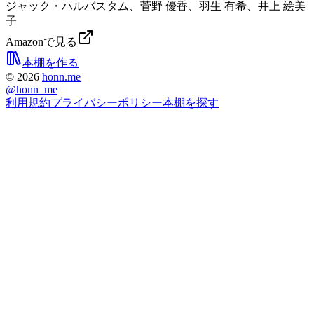
ジャック・ハルバスタム、菅野 優香、羽生 有希、井上 絵美
子
Amazonで見る
本棚を作る
©
2026
honn.me
@
honn_me
利用規約
プライバシーポリシー
本棚を探す