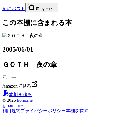
𝕏
にポスト
URLをコピー
この本棚に含まれる本
2005/06/01
ＧＯＴＨ 夜の章
乙 一
Amazonで見る
本棚を作る
©
2026
honn.me
@
honn_me
利用規約
プライバシーポリシー
本棚を探す