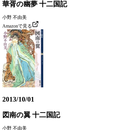
華胥の幽夢 十二国記
小野 不由美
Amazonで見る
2013/10/01
図南の翼 十二国記
小野 不由美