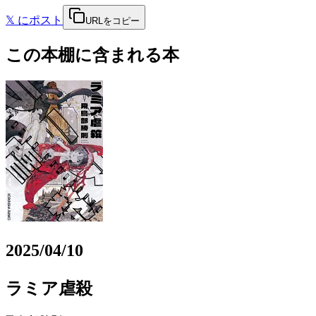
𝕏
にポスト
URLをコピー
この本棚に含まれる本
2025/04/10
ラミア虐殺