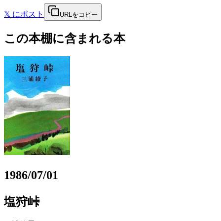
𝕏
にポスト
URLをコピー
この本棚に含まれる本
1986/07/01
塩狩峠