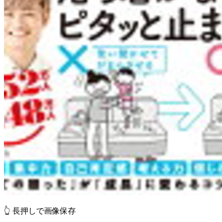
👆 長押しで画像保存