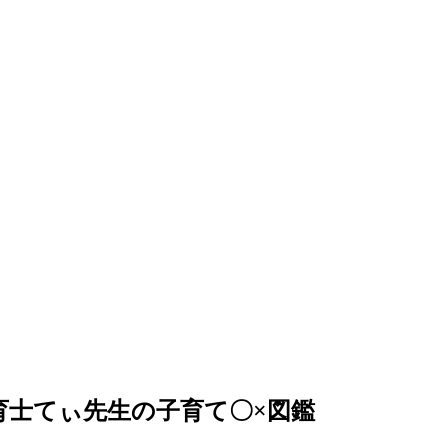
育士てぃ先生の子育て〇×図鑑