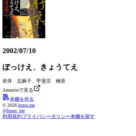
2002/07/10
ぼっけえ、きょうてえ
岩井 志麻子、甲斐庄 楠音
Amazonで見る
本棚を作る
©
2026
honn.me
@
honn_me
利用規約
プライバシーポリシー
本棚を探す