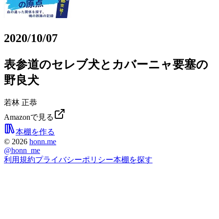
2020/10/07
表参道のセレブ犬とカバーニャ要塞の
野良犬
若林 正恭
Amazonで見る
本棚を作る
©
2026
honn.me
@
honn_me
利用規約
プライバシーポリシー
本棚を探す