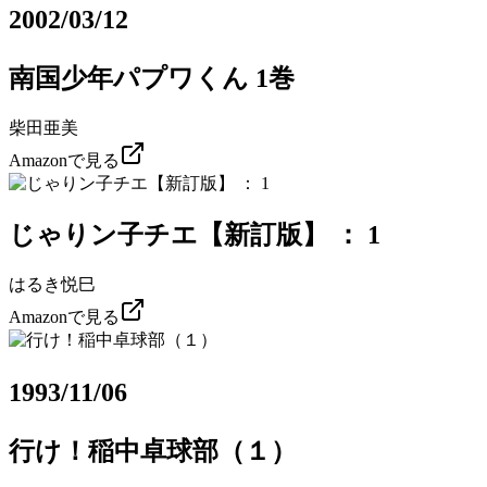
2002/03/12
南国少年パプワくん 1巻
柴田亜美
Amazonで見る
じゃりン子チエ【新訂版】 ： 1
はるき悦巳
Amazonで見る
1993/11/06
行け！稲中卓球部（１）