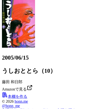
2005/06/15
うしおととら（10）
藤田 和日郎
Amazonで見る
本棚を作る
©
2026
honn.me
@
honn_me