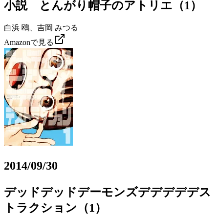
小説 とんがり帽子のアトリエ（1）
白浜 鴎、吉岡 みつる
Amazonで見る
2014/09/30
デッドデッドデーモンズデデデデデス
トラクション（1）