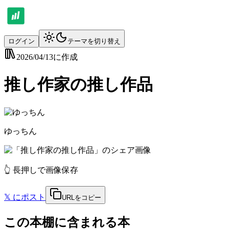
ログイン
テーマを切り替え
2026/04/13
に作成
推し作家の推し作品
ゆっちん
👆 長押しで画像保存
𝕏
にポスト
URLをコピー
この本棚に含まれる本