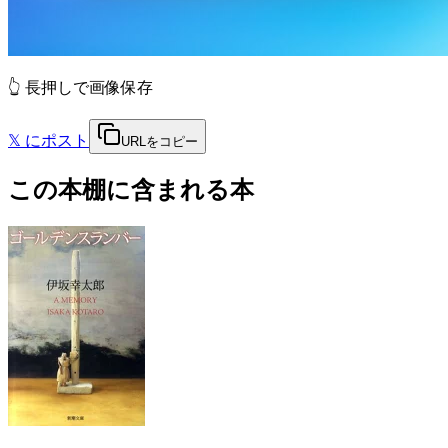
👆 長押しで画像保存
𝕏
にポスト
URLをコピー
この本棚に含まれる本