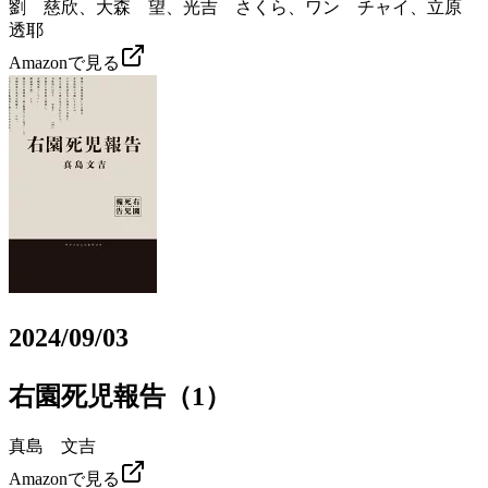
劉 慈欣、大森 望、光吉 さくら、ワン チャイ、立原
透耶
Amazonで見る
2024/09/03
右園死児報告（1）
真島 文吉
Amazonで見る