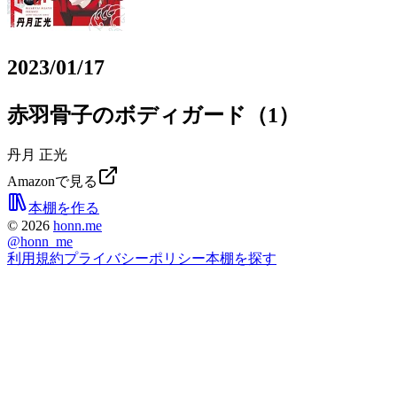
2023/01/17
赤羽骨子のボディガード（1）
丹月 正光
Amazonで見る
本棚を作る
©
2026
honn.me
@
honn_me
利用規約
プライバシーポリシー
本棚を探す