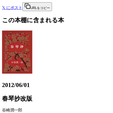
𝕏
にポスト
URLをコピー
この本棚に含まれる本
2012/06/01
春琴抄改版
谷崎潤一郎