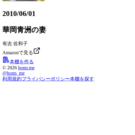
2010/06/01
華岡青洲の妻
有吉 佐和子
Amazonで見る
本棚を作る
©
2026
honn.me
@
honn_me
利用規約
プライバシーポリシー
本棚を探す