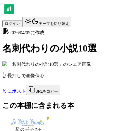
ログイン
テーマを切り替え
2026/04/05
に作成
名刺代わりの小説10選
👆 長押しで画像保存
𝕏
にポスト
URLをコピー
この本棚に含まれる本