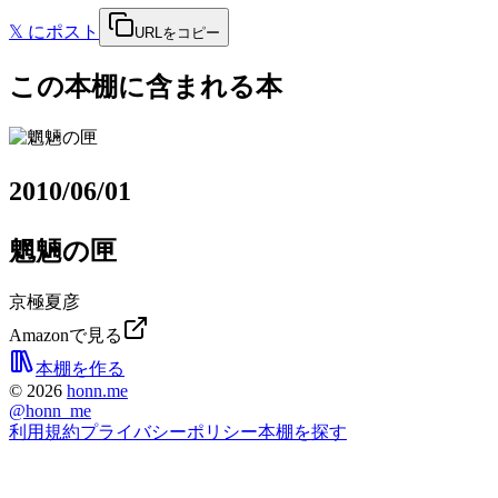
𝕏
にポスト
URLをコピー
この本棚に含まれる本
2010/06/01
魍魎の匣
京極夏彦
Amazonで見る
本棚を作る
©
2026
honn.me
@
honn_me
利用規約
プライバシーポリシー
本棚を探す