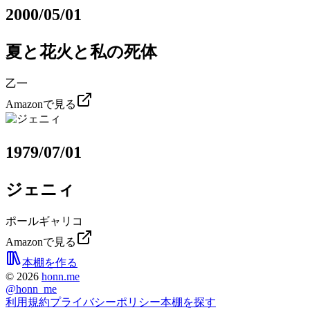
2000/05/01
夏と花火と私の死体
乙一
Amazonで見る
1979/07/01
ジェニィ
ポールギャリコ
Amazonで見る
本棚を作る
©
2026
honn.me
@
honn_me
利用規約
プライバシーポリシー
本棚を探す