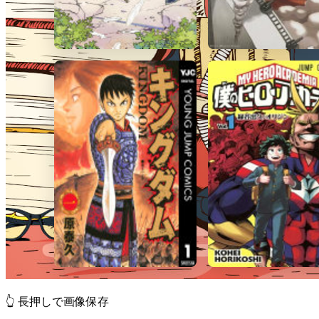
👆 長押しで画像保存