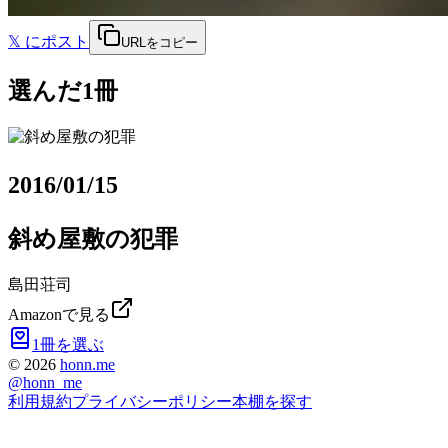
𝕏
にポスト
URLをコピー
選んだ1冊
2016/01/15
斜め屋敷の犯罪
島田荘司
Amazonで見る
1冊を選ぶ
©
2026
honn.me
@
honn_me
利用規約
プライバシーポリシー
本棚を探す