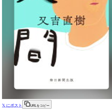
𝕏
にポスト
URLをコピー