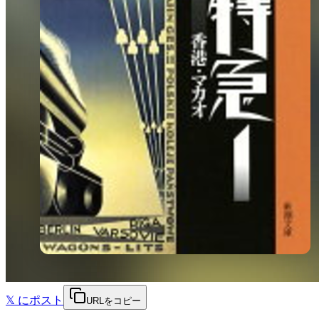
𝕏
にポスト
URLをコピー