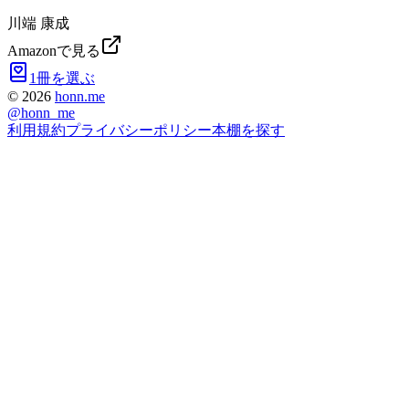
川端 康成
Amazonで見る
1冊を選ぶ
©
2026
honn.me
@
honn_me
利用規約
プライバシーポリシー
本棚を探す