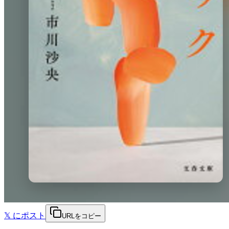
𝕏
にポスト
URLをコピー