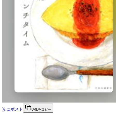
𝕏
にポスト
URLをコピー