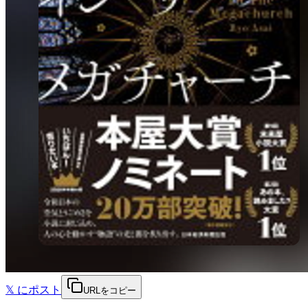
𝕏
にポスト
URLをコピー