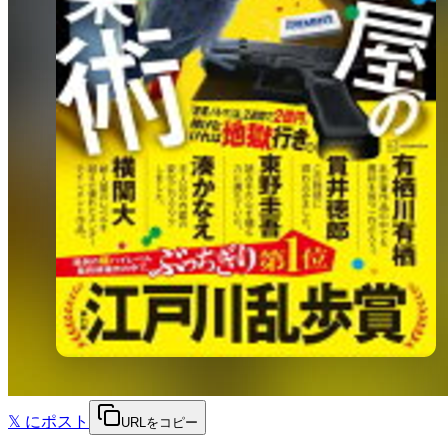
𝕏
にポスト
URLをコピー