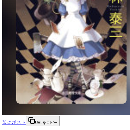
𝕏
にポスト
URLをコピー