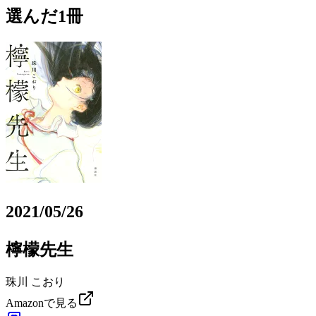
選んだ1冊
2021/05/26
檸檬先生
珠川 こおり
Amazonで見る