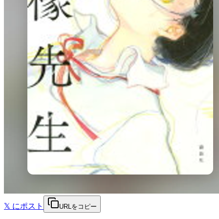
𝕏
にポスト
URLをコピー