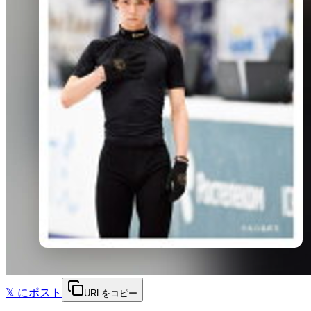
𝕏
にポスト
URLをコピー