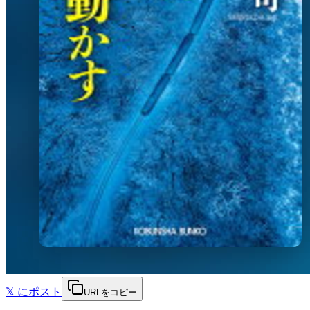
𝕏
にポスト
URLをコピー