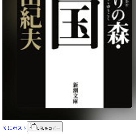
𝕏
にポスト
URLをコピー