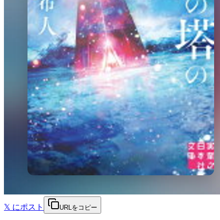
𝕏
にポスト
URLをコピー