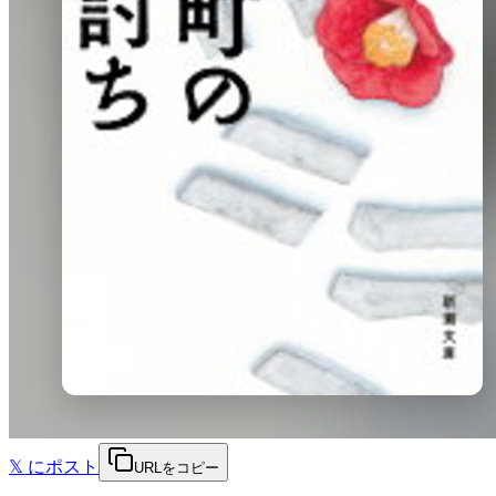
𝕏
にポスト
URLをコピー