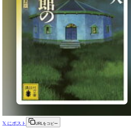
𝕏
にポスト
URLをコピー